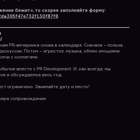
жение бежит», то скорее заполняйте форму:
682da395f47e732f130f87f8
а
!
ая PR-вечеринка снова в календаре. Сначала – польза,
искуссии. Потом – игристое, музыка, обмен эмоциями
речи с коллегами.
ытие вместе с PR Development. И, как всегда, мы
ое и обсуждаемое весь год.
ест ограничено. Занимайте дату и место!
жера сопровождения.