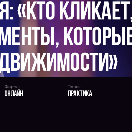
: «Кто кликает,
ументы, которы
едвижимости»
Формат
Проект
Онлайн
Практика