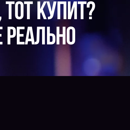
 тот купит?
е реально